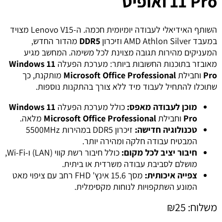
11 Pro ואופיס
השותף האידיאלי לעבודה יומיומית חכמה. ה-Lenovo V15 מצויד
במעבד AMD Athlon Silver וזיכרון
DDR5
מהדור החדש,
המעניקים מהירות תגובה מצוינת לכל משימה. המחשב מגיע
מאובזר בתוכנות החשובות ביותר: מערכת הפעלה
Windows 11
Pro
וחבילת
Microsoft Office Professional
מותקנת, כך
שתוכלו להתחיל לעבוד מיד ללא צורך בהתקנות נוספות.
מוכן לעבודה מאפס:
כולל מערכת הפעלה
Windows 11
Pro
וחבילת
Microsoft Office Professional
מלאה.
טכנולוגיה חדישה:
זיכרון DDR5 במהירות 5500MHz
המבטיח עבודה חלקה ומהירה יותר.
חיבור יציב לכל מקום:
כולל חיבור רשת קווי (LAN) ו-Wi-Fi,
מושלם לסביבת עבודה משרדית או ביתית.
צפייה איכותית:
מסך 15.6 אינץ' FHD רחב עם ציפוי מאט
המונע השתקפויות לנוחות מקסימלית.
משלוח:
25
₪