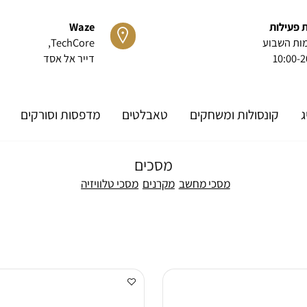
ות
Waze
שבוע
TechCore
,
10
דייר אל אסד
קונסולות ומשחקים
טאבלטים
מדפסות וסורקים
או
מסכים
מסכי מחשב
מקרנים
מסכי טלוויזיה