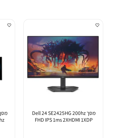
מסך Dell 24 SE2425HG 200hz
D 144hz
FHD IPS 1ms 2XHDMI 1XDP