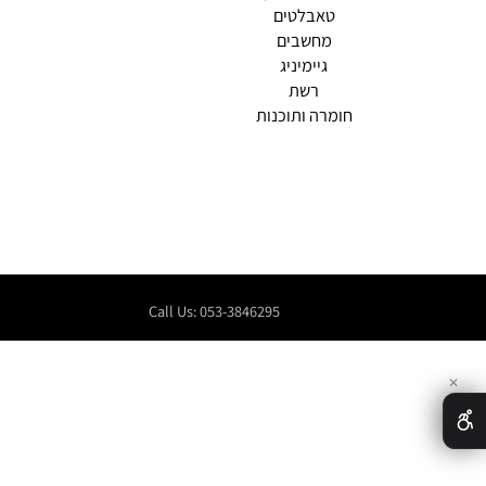
מסכים
אביזרי מחשב
צ
קונסולות ומשחקים
מדפסות וסורקים
שירו
טאבלטים
מחשבים
גיימיניג
רשת
חומרה ותוכנות
Call Us: 053-3846295