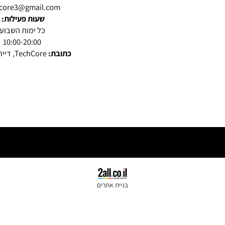
אודות
שירות לקוחות:
ור קשר
053-3846295
תקנון
050-5432646
תי מעבדה
מייל:
echcore3@gmail.com
שעות פעילות:
כל ימות השבוע
10:00-20:00
כתובת:
TechCore, דייר אל אסד