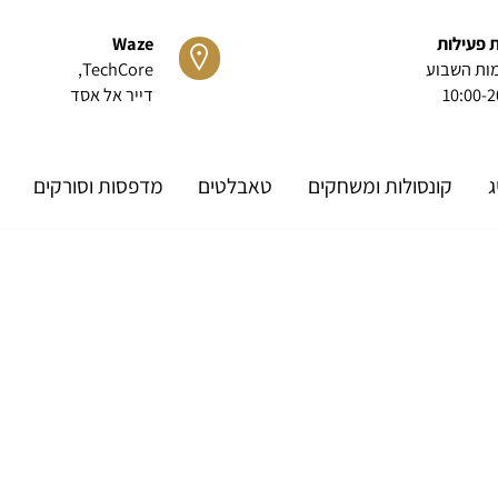
ות
Waze
שבוע
TechCore
,
10
דייר אל אסד
קונסולות ומשחקים
טאבלטים
מדפסות וסורקים
או