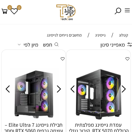
0
0
/
/
קטלוג
גיימיניג
מחשבים נייחים לגיימינג
מאפייני סינון
חפש
מיון לפי
עמדת גיימינג מפלצתית
חבילת גיימינג Elite Ultra 7 –
הכוללת RTX 5070, קירור נוזלי,
עוצמה גרפית RTX 5060 ומסך