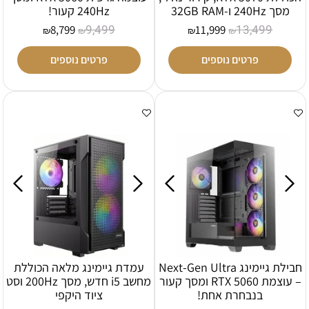
מסך 240Hz ו-32GB RAM
240Hz קעור!
9,499
13,499
8,799
11,999
₪
₪
₪
₪
פרטים נוספים
פרטים נוספים
חבילת גיימינג Next-Gen Ultra
עמדת גיימינג מלאה הכוללת
– עוצמת RTX 5060 ומסך קעור
מחשב i5 חדש, מסך 200Hz וסט
בנבחרת אחת!
ציוד היקפי