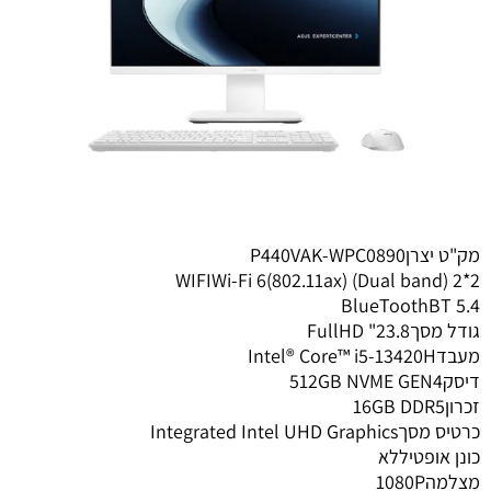
מק"ט יצרןP440VAK-WPC0890
WIFIWi-Fi 6(802.11ax) (Dual band) 2*2
BlueToothBT 5.4
גודל מסךFullHD "23.8
מעבדIntel® Core™ i5-13420H
דיסק512GB NVME GEN4
זכרון16GB DDR5
כרטיס מסךIntegrated Intel UHD Graphics
כונן אופטיללא
מצלמה1080P